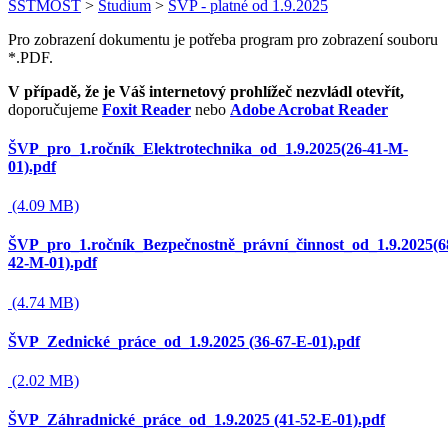
SSTMOST
>
Studium
>
ŠVP - platné od 1.9.2025
Pro zobrazení dokumentu je potřeba program pro zobrazení souboru
*.PDF.
V případě, že je Váš internetový prohlížeč nezvládl otevřít,
doporučujeme
Foxit Reader
nebo
Adobe Acrobat Reader
ŠVP_pro_1.ročník_Elektrotechnika_od_1.9.2025(26-41-M-
01).pdf
(4.09 MB)
ŠVP_pro_1.ročník_Bezpečnostně_právní_činnost_od_1.9.2025(6
42-M-01).pdf
(4.74 MB)
ŠVP_Zednické_práce_od_1.9.2025 (36-67-E-01).pdf
(2.02 MB)
ŠVP_Záhradnické_práce_od_1.9.2025 (41-52-E-01).pdf