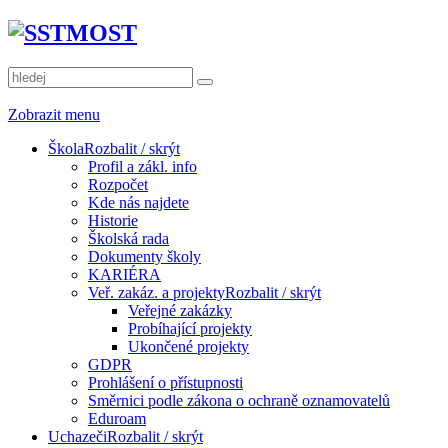
Zobrazit menu
Škola
Rozbalit / skrýt
Profil a zákl. info
Rozpočet
Kde nás najdete
Historie
Školská rada
Dokumenty školy
KARIÉRA
Veř. zakáz. a projekty
Rozbalit / skrýt
Veřejné zakázky
Probíhající projekty
Ukončené projekty
GDPR
Prohlášení o přístupnosti
Směrnici podle zákona o ochraně oznamovatelů
Eduroam
Uchazeči
Rozbalit / skrýt