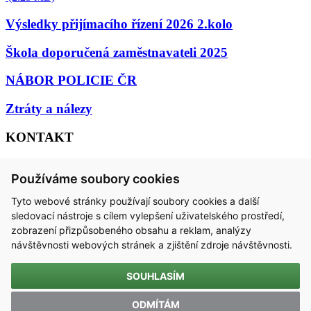
Výsledky přijímacího řízení 2026 2.kolo
Škola doporučená zaměstnavateli 2025
NÁBOR POLICIE ČR
Ztráty a nálezy
KONTAKT
Střední škola technická, Most, příspěvková organizace
Používáme soubory cookies
Dělnická 21, Velebudice, 434 01 Most
Tyto webové stránky používají soubory cookies a další
IČO 00125423 / DIČ CZ00125423
sledovací nástroje s cílem vylepšení uživatelského prostředí,
zobrazení přizpůsobeného obsahu a reklam, analýzy
email:
sstmost@sstmost.cz
návštěvnosti webových stránek a zjištění zdroje návštěvnosti.
SOUHLASÍM
ODMÍTÁM