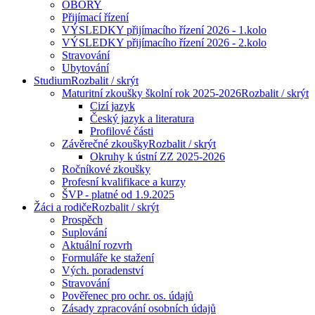
OBORY
Přijímací řízení
VÝSLEDKY přijímacího řízení 2026 - 1.kolo
VÝSLEDKY přijímacího řízení 2026 - 2.kolo
Stravování
Ubytování
Studium
Rozbalit / skrýt
Maturitní zkoušky školní rok 2025-2026
Rozbalit / skrýt
Cizí jazyk
Český jazyk a literatura
Profilové části
Závěrečné zkoušky
Rozbalit / skrýt
Okruhy k ústní ZZ 2025-2026
Ročníkové zkoušky
Profesní kvalifikace a kurzy
ŠVP - platné od 1.9.2025
Žáci a rodiče
Rozbalit / skrýt
Prospěch
Suplování
Aktuální rozvrh
Formuláře ke stažení
Vých. poradenství
Stravování
Pověřenec pro ochr. os. údajů
Zásady zpracování osobních údajů