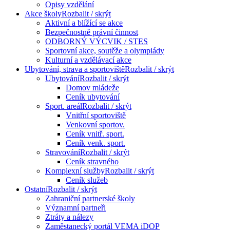
Opisy vzdělání
Akce školy
Rozbalit / skrýt
Aktivní a blížící se akce
Bezpečnostně právní činnost
ODBORNÝ VÝCVIK / STES
Sportovní akce, soutěže a olympiády
Kulturní a vzdělávací akce
Ubytování, strava a sportoviště
Rozbalit / skrýt
Ubytování
Rozbalit / skrýt
Domov mládeže
Ceník ubytování
Sport. areál
Rozbalit / skrýt
Vnitřní sportoviště
Venkovní sportov.
Ceník vnitř. sport.
Ceník venk. sport.
Stravování
Rozbalit / skrýt
Ceník stravného
Komplexní služby
Rozbalit / skrýt
Ceník služeb
Ostatní
Rozbalit / skrýt
Zahraniční partnerské školy
Významní partneři
Ztráty a nálezy
Zaměstanecký portál VEMA iDOP