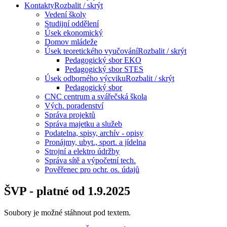
Kontakty
Rozbalit / skrýt
Vedení školy
Studijní oddělení
Úsek ekonomický
Domov mládeže
Úsek teoretického vyučování
Rozbalit / skrýt
Pedagogický sbor EKO
Pedagogický sbor STES
Úsek odborného výcviku
Rozbalit / skrýt
Pedagogický sbor
CNC centrum a svářečská škola
Vých. poradenství
Správa projektů
Správa majetku a služeb
Podatelna, spisy, archív - opisy
Pronájmy, ubyt., sport. a jídelna
Strojní a elektro údržby
Správa sítě a výpočetní tech.
Pověřenec pro ochr. os. údajů
ŠVP - platné od 1.9.2025
Soubory je možné stáhnout pod textem.