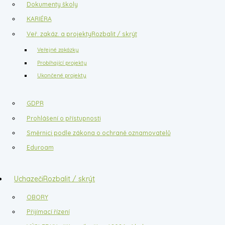
Dokumenty školy
KARIÉRA
Veř. zakáz. a projekty
Rozbalit / skrýt
Veřejné zakázky
Probíhající projekty
Ukončené projekty
GDPR
Prohlášení o přístupnosti
Směrnici podle zákona o ochraně oznamovatelů
Eduroam
Uchazeči
Rozbalit / skrýt
OBORY
Přijímací řízení