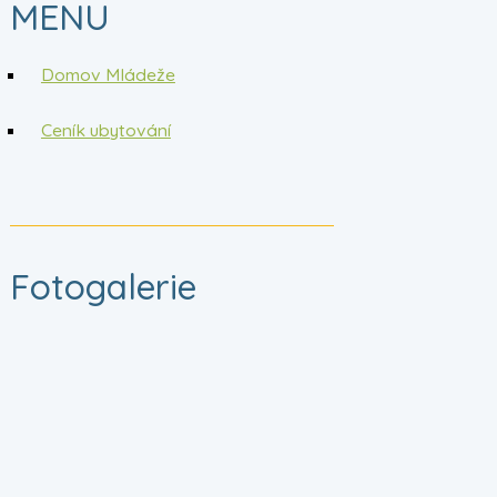
MENU
Domov Mládeže
Ceník ubytování
Fotogalerie
20200814_085530.jpg
20200814_085508.jpg
20200814_085515.jpg
20200814_085619.jpg
20200814_085836.jpg
20200814_085929.jpg
20200814_085423.jpg
20200814_085942.jpg
20200814_085958.jpg
20200814_090043.jpg
20200814_090026.jpg