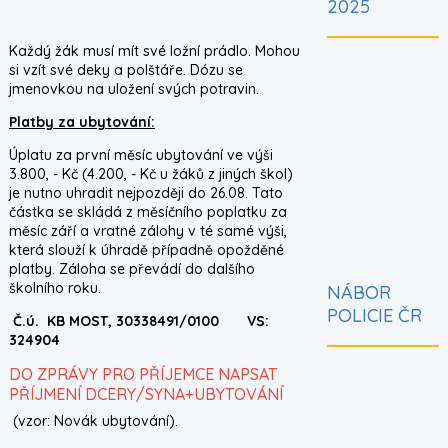
2025
Každý žák musí mít své ložní prádlo. Mohou
si vzít své deky a polštáře. Dózu se
jmenovkou na uložení svých potravin.
Platby za ubytování:
Úplatu za první měsíc ubytování ve výši
3.800, - Kč (4.200, - Kč u žáků z jiných škol)
je nutno uhradit nejpozději do 26.08. Tato
částka se skládá z měsíčního poplatku za
měsíc září a vratné zálohy v té samé výši,
která slouží k úhradě případně opožděné
platby. Záloha se převádí do dalšího
školního roku.
NÁBOR
POLICIE ČR
Č.ú. KB MOST, 30338491/0100 VS:
324904
DO ZPRÁVY PRO PŘÍJEMCE NAPSAT
PŘÍJMENÍ DCERY/SYNA+UBYTOVÁNÍ
(vzor: Novák ubytování).