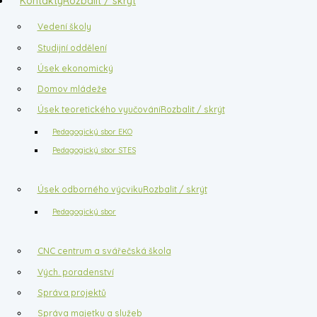
Kontakty
Rozbalit / skrýt
Vedení školy
Studijní oddělení
Úsek ekonomický
Domov mládeže
Úsek teoretického vyučování
Rozbalit / skrýt
Pedagogický sbor EKO
Pedagogický sbor STES
Úsek odborného výcviku
Rozbalit / skrýt
Pedagogický sbor
CNC centrum a svářečská škola
Vých. poradenství
Správa projektů
Správa majetku a služeb