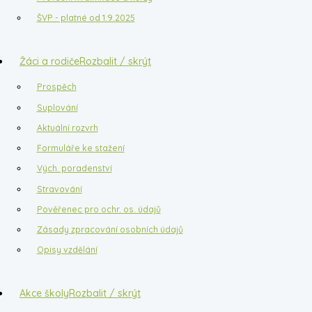
ŠVP - platné od 1.9.2025
Žáci a rodiče
Rozbalit / skrýt
Prospěch
Suplování
Aktuální rozvrh
Formuláře ke stažení
Vých. poradenství
Stravování
Pověřenec pro ochr. os. údajů
Zásady zpracování osobních údajů
Opisy vzdělání
Akce školy
Rozbalit / skrýt