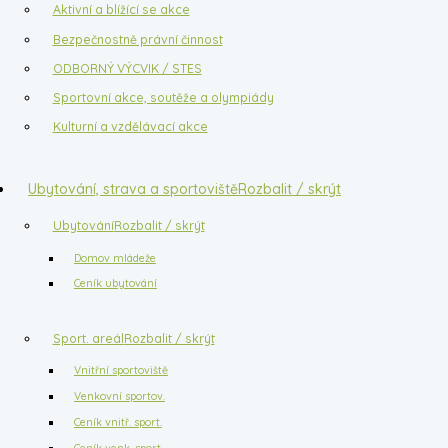
Aktivní a blížící se akce
Bezpečnostně právní činnost
ODBORNÝ VÝCVIK / STES
Sportovní akce, soutěže a olympiády
Kulturní a vzdělávací akce
Ubytování, strava a sportoviště
Rozbalit / skrýt
Ubytování
Rozbalit / skrýt
Domov mládeže
Ceník ubytování
Sport. areál
Rozbalit / skrýt
Vnitřní sportoviště
Venkovní sportov.
Ceník vnitř. sport.
Ceník venk. sport.