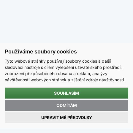
Používáme soubory cookies
Tyto webové stránky používají soubory cookies a další
sledovací nástroje s cílem vylepšení uživatelského prostředí,
zobrazení přizpůsobeného obsahu a reklam, analýzy
návštěvnosti webových stránek a zjištění zdroje návštěvnosti.
SOUHLASÍM
KONTAKT
ODMÍTÁM
Střední škola technická, Most, příspěvková organizace
UPRAVIT MÉ PŘEDVOLBY
Dělnická 21, Velebudice, 434 01 Most
IČO 00125423 / DIČ CZ00125423