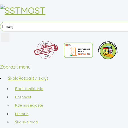
Zobrazit menu
Škola
Rozbalit / skrýt
Profil a zákl. info
Rozpočet
Kde nás najdete
Historie
Školská rada