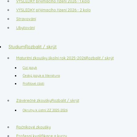
VÝSLEDKY přijímacího řízení 2026 - 1.kolo
VÝSLEDKY přijímacího řízení 2026 - 2.kolo
Stravování
Ubytování
Studium
Rozbalit / skrýt
Maturitní zkoušky školní rok 2025-2026
Rozbalit / skrýt
Cizí jazyk
Český jazyk a literatura
Profilové části
Závěrečné zkoušky
Rozbalit / skrýt
Okruhy k ústní ZZ 2025-2026
Ročníkové zkoušky
Profesní kvalifikace a kurzy