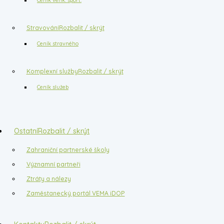
Stravování
Rozbalit / skrýt
Ceník stravného
Komplexní služby
Rozbalit / skrýt
Ceník služeb
Ostatní
Rozbalit / skrýt
Zahraniční partnerské školy
Významní partneři
Ztráty a nálezy
Zaměstanecký portál VEMA iDOP