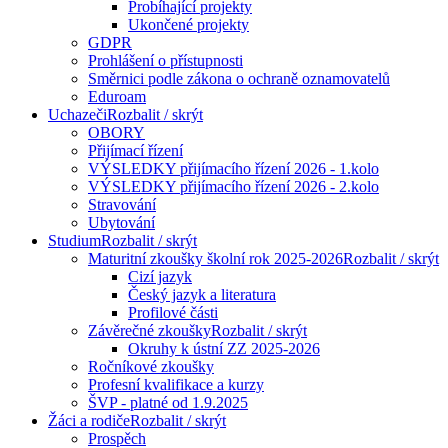
Probíhající projekty
Ukončené projekty
GDPR
Prohlášení o přístupnosti
Směrnici podle zákona o ochraně oznamovatelů
Eduroam
Uchazeči
Rozbalit / skrýt
OBORY
Přijímací řízení
VÝSLEDKY přijímacího řízení 2026 - 1.kolo
VÝSLEDKY přijímacího řízení 2026 - 2.kolo
Stravování
Ubytování
Studium
Rozbalit / skrýt
Maturitní zkoušky školní rok 2025-2026
Rozbalit / skrýt
Cizí jazyk
Český jazyk a literatura
Profilové části
Závěrečné zkoušky
Rozbalit / skrýt
Okruhy k ústní ZZ 2025-2026
Ročníkové zkoušky
Profesní kvalifikace a kurzy
ŠVP - platné od 1.9.2025
Žáci a rodiče
Rozbalit / skrýt
Prospěch