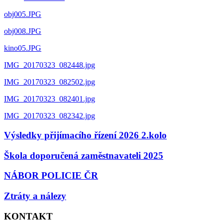
obj005.JPG
obj008.JPG
kino05.JPG
IMG_20170323_082448.jpg
IMG_20170323_082502.jpg
IMG_20170323_082401.jpg
IMG_20170323_082342.jpg
Výsledky přijímacího řízení 2026 2.kolo
Škola doporučená zaměstnavateli 2025
NÁBOR POLICIE ČR
Ztráty a nálezy
KONTAKT