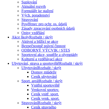
Suplování
Aktuální rozvrh
Formuláře ke stažení
Vých. poradenství
Stravování
Pověřenec pro ochr. os. údajů
Zásady zpracování osobních údajů
Opisy vzdělání
Akce školy
Rozbalit / skrýt
Aktivní a blížící se akce
Bezpečnostně právní činnost
ODBORNÝ VÝCVIK / STES
Sportovní akce, soutěže a olympiády
Kulturní a vzdělávací akce
Ubytování, strava a sportoviště
Rozbalit / skrýt
Ubytování
Rozbalit / skrýt
Domov mládeže
Ceník ubytování
Sport. areál
Rozbalit / skrýt
Vnitřní sportoviště
Venkovní sportov.
Ceník vnitř. sport.
Ceník venk. sport.
Stravování
Rozbalit / skrýt
Ceník stravného