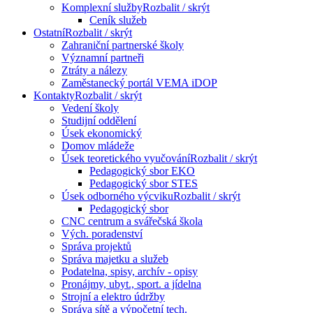
Komplexní služby
Rozbalit / skrýt
Ceník služeb
Ostatní
Rozbalit / skrýt
Zahraniční partnerské školy
Významní partneři
Ztráty a nálezy
Zaměstanecký portál VEMA iDOP
Kontakty
Rozbalit / skrýt
Vedení školy
Studijní oddělení
Úsek ekonomický
Domov mládeže
Úsek teoretického vyučování
Rozbalit / skrýt
Pedagogický sbor EKO
Pedagogický sbor STES
Úsek odborného výcviku
Rozbalit / skrýt
Pedagogický sbor
CNC centrum a svářečská škola
Vých. poradenství
Správa projektů
Správa majetku a služeb
Podatelna, spisy, archív - opisy
Pronájmy, ubyt., sport. a jídelna
Strojní a elektro údržby
Správa sítě a výpočetní tech.