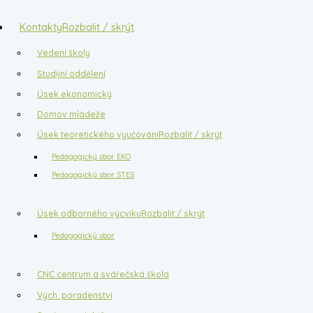
Kontakty
Rozbalit / skrýt
Vedení školy
Studijní oddělení
Úsek ekonomický
Domov mládeže
Úsek teoretického vyučování
Rozbalit / skrýt
Pedagogický sbor EKO
Pedagogický sbor STES
Úsek odborného výcviku
Rozbalit / skrýt
Pedagogický sbor
CNC centrum a svářečská škola
Vých. poradenství