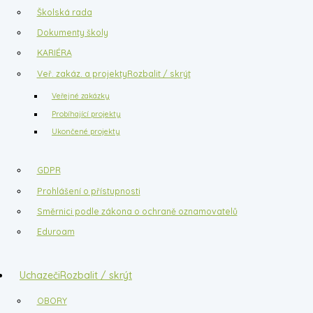
Školská rada
Dokumenty školy
KARIÉRA
Veř. zakáz. a projekty
Rozbalit / skrýt
Veřejné zakázky
Probíhající projekty
Ukončené projekty
GDPR
Prohlášení o přístupnosti
Směrnici podle zákona o ochraně oznamovatelů
Eduroam
Uchazeči
Rozbalit / skrýt
OBORY