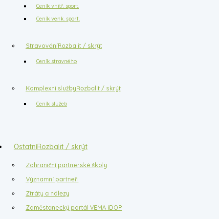
Ceník vnitř. sport.
Ceník venk. sport.
Stravování
Rozbalit / skrýt
Ceník stravného
Komplexní služby
Rozbalit / skrýt
Ceník služeb
Ostatní
Rozbalit / skrýt
Zahraniční partnerské školy
Významní partneři
Ztráty a nálezy
Zaměstanecký portál VEMA iDOP