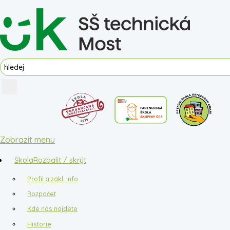
Zobrazit menu
Škola
Rozbalit / skrýt
Profil a zákl. info
Rozpočet
Kde nás najdete
Historie