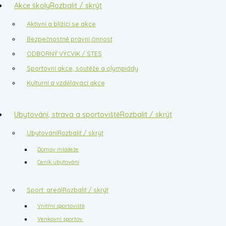
Akce školy
Rozbalit / skrýt
Aktivní a blížící se akce
Bezpečnostně právní činnost
ODBORNÝ VÝCVIK / STES
Sportovní akce, soutěže a olympiády
Kulturní a vzdělávací akce
Ubytování, strava a sportoviště
Rozbalit / skrýt
Ubytování
Rozbalit / skrýt
Domov mládeže
Ceník ubytování
Sport. areál
Rozbalit / skrýt
Vnitřní sportoviště
Venkovní sportov.