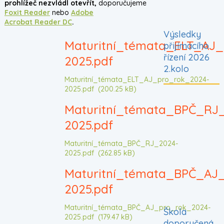
prohlížeč nezvládl otevřít,
doporučujeme
Foxit Reader
nebo
Adobe
Acrobat Reader DC
.
Výsledky
Maturitní_témata_ELT_AJ_
přijímacího
řízení 2026
2025.pdf
2.kolo
Maturitní_témata_ELT_AJ_pro_rok_2024-
2025.pdf
(200.25 kB)
Maturitní_témata_BPČ_RJ
2025.pdf
Maturitní_témata_BPČ_RJ_2024-
2025.pdf
(262.85 kB)
Maturitní_témata_BPČ_AJ
2025.pdf
Maturitní_témata_BPČ_AJ_pro_rok_2024-
Škola
2025.pdf
(179.47 kB)
doporučená