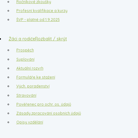
Ročníkové zkoušky
Profesní kvalifikace a kurzy
ŠVP - platné od 1.9.2025
Žáci a rodiče
Rozbalit / skrýt
Prospěch
Suplování
Aktuální rozvrh
Formuláře ke stažení
Vých. poradenství
Stravování
Pověřenec pro ochr. os. údajů
Zásady zpracování osobních údajů
Opisy vzdělání