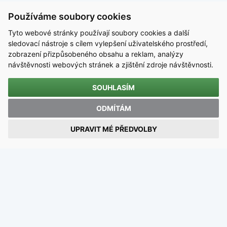
Používáme soubory cookies
Tyto webové stránky používají soubory cookies a další
sledovací nástroje s cílem vylepšení uživatelského prostředí,
zobrazení přizpůsobeného obsahu a reklam, analýzy
návštěvnosti webových stránek a zjištění zdroje návštěvnosti.
SOUHLASÍM
KONTAKT
ODMÍTÁM
Střední škola technická, Most, příspěvková organizace
UPRAVIT MÉ PŘEDVOLBY
Dělnická 21, Velebudice, 434 01 Most
IČO 00125423 / DIČ CZ00125423
email:
sstmost@sstmost.cz