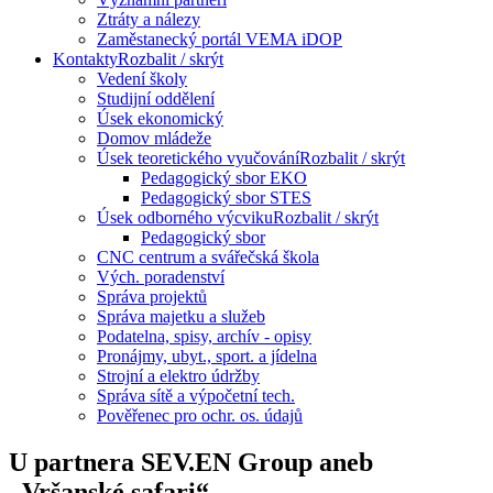
Ztráty a nálezy
Zaměstanecký portál VEMA iDOP
Kontakty
Rozbalit / skrýt
Vedení školy
Studijní oddělení
Úsek ekonomický
Domov mládeže
Úsek teoretického vyučování
Rozbalit / skrýt
Pedagogický sbor EKO
Pedagogický sbor STES
Úsek odborného výcviku
Rozbalit / skrýt
Pedagogický sbor
CNC centrum a svářečská škola
Vých. poradenství
Správa projektů
Správa majetku a služeb
Podatelna, spisy, archív - opisy
Pronájmy, ubyt., sport. a jídelna
Strojní a elektro údržby
Správa sítě a výpočetní tech.
Pověřenec pro ochr. os. údajů
U partnera SEV.EN Group aneb
„Vršanské safari“