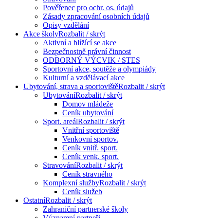
Pověřenec pro ochr. os. údajů
Zásady zpracování osobních údajů
Opisy vzdělání
Akce školy
Rozbalit / skrýt
Aktivní a blížící se akce
Bezpečnostně právní činnost
ODBORNÝ VÝCVIK / STES
Sportovní akce, soutěže a olympiády
Kulturní a vzdělávací akce
Ubytování, strava a sportoviště
Rozbalit / skrýt
Ubytování
Rozbalit / skrýt
Domov mládeže
Ceník ubytování
Sport. areál
Rozbalit / skrýt
Vnitřní sportoviště
Venkovní sportov.
Ceník vnitř. sport.
Ceník venk. sport.
Stravování
Rozbalit / skrýt
Ceník stravného
Komplexní služby
Rozbalit / skrýt
Ceník služeb
Ostatní
Rozbalit / skrýt
Zahraniční partnerské školy
Významní partneři