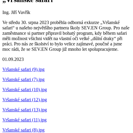
Ing. Jiří Vavřík
Ve středu 30. srpna 2023 proběhla odborná exkurze „Vršanské
safari“ u našeho největšího partnera školy SEV.EN Group. Pro naše
zaměstnance si partner připravil bohatý program, kdy během safari
měli možnost všichni vidět na vlastní oči velké „důlní draky“ při
práci. Pro nás ze školství to bylo velice zajímavé, poučné a jsme
moc rádi, že se SEV.EN Group již mnoho let spolupracujeme.
01.09.2023
Vršanské safari (9).jpg
Vršanské safari (7).jpg
Vršanské safari (10).jpg
Vršanské safari (12).jpg
Vršanské safari (13).jpg
Vršanské safari (11).jpg
Vršanské safari (8).jpg