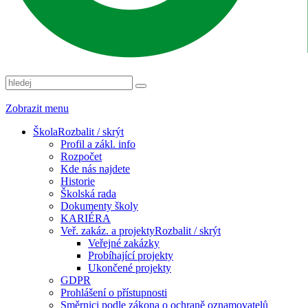
Zobrazit menu
Škola
Rozbalit / skrýt
Profil a zákl. info
Rozpočet
Kde nás najdete
Historie
Školská rada
Dokumenty školy
KARIÉRA
Veř. zakáz. a projekty
Rozbalit / skrýt
Veřejné zakázky
Probíhající projekty
Ukončené projekty
GDPR
Prohlášení o přístupnosti
Směrnici podle zákona o ochraně oznamovatelů