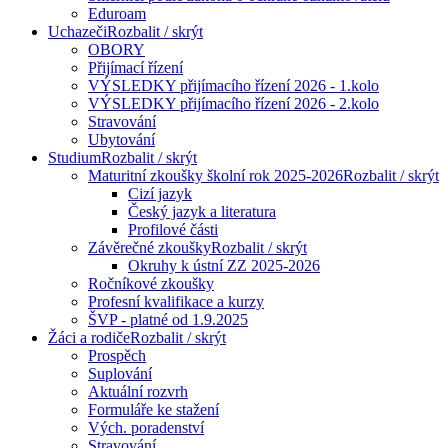
Eduroam
Uchazeči
Rozbalit / skrýt
OBORY
Přijímací řízení
VÝSLEDKY přijímacího řízení 2026 - 1.kolo
VÝSLEDKY přijímacího řízení 2026 - 2.kolo
Stravování
Ubytování
Studium
Rozbalit / skrýt
Maturitní zkoušky školní rok 2025-2026
Rozbalit / skrýt
Cizí jazyk
Český jazyk a literatura
Profilové části
Závěrečné zkoušky
Rozbalit / skrýt
Okruhy k ústní ZZ 2025-2026
Ročníkové zkoušky
Profesní kvalifikace a kurzy
ŠVP - platné od 1.9.2025
Žáci a rodiče
Rozbalit / skrýt
Prospěch
Suplování
Aktuální rozvrh
Formuláře ke stažení
Vých. poradenství
Stravování