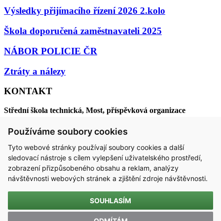
Výsledky přijímacího řízení 2026 2.kolo
Škola doporučená zaměstnavateli 2025
NÁBOR POLICIE ČR
Ztráty a nálezy
KONTAKT
Střední škola technická, Most, příspěvková organizace
Dělnická 21, Velebudice, 434 01 Most
Používáme soubory cookies
IČO 00125423 / DIČ CZ00125423
Tyto webové stránky používají soubory cookies a další
sledovací nástroje s cílem vylepšení uživatelského prostředí,
email:
sstmost@sstmost.cz
zobrazení přizpůsobeného obsahu a reklam, analýzy
návštěvnosti webových stránek a zjištění zdroje návštěvnosti.
SOUHLASÍM
ODMÍTÁM