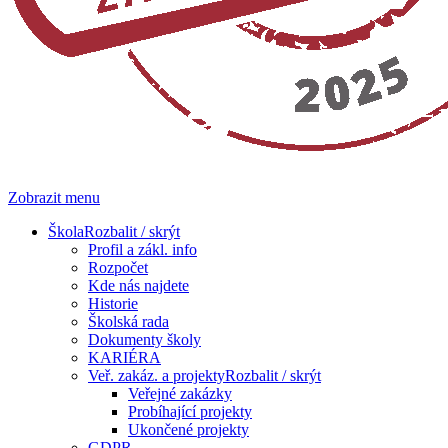
Zobrazit menu
Škola
Rozbalit / skrýt
Profil a zákl. info
Rozpočet
Kde nás najdete
Historie
Školská rada
Dokumenty školy
KARIÉRA
Veř. zakáz. a projekty
Rozbalit / skrýt
Veřejné zakázky
Probíhající projekty
Ukončené projekty
GDPR