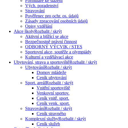
Formuláře ke stažení
Vých. poradenství
Stravování
Pověřenec pro ochr. os. údajů
Zásady zpracování osobních údajů
Opisy vzdělání
Akce školy
Rozbalit / skrýt
Aktivní a blížící se akce
Bezpečnostně právní činnost
ODBORNÝ VÝCVIK / STES
Sportovní akce, soutěže a olympiády
Kulturní a vzdělávací akce
Ubytování, strava a sportoviště
Rozbalit / skrýt
Ubytování
Rozbalit / skrýt
Domov mládeže
Ceník ubytování
Sport. areál
Rozbalit / skrýt
Vnitřní sportoviště
Venkovní sportov.
Ceník vnitř. sport.
Ceník venk. sport.
Stravování
Rozbalit / skrýt
Ceník stravného
Komplexní služby
Rozbalit / skrýt
Ceník služeb