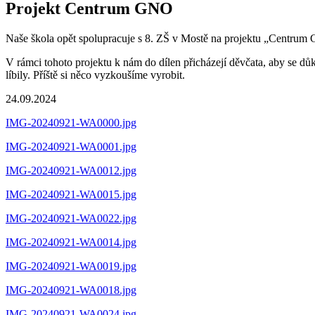
Projekt Centrum GNO
Naše škola opět spolupracuje s 8. ZŠ v Mostě na projektu „Centrum 
V rámci tohoto projektu k nám do dílen přicházejí děvčata, aby se důk
líbily. Příště si něco vyzkoušíme vyrobit.
24.09.2024
IMG-20240921-WA0000.jpg
IMG-20240921-WA0001.jpg
IMG-20240921-WA0012.jpg
IMG-20240921-WA0015.jpg
IMG-20240921-WA0022.jpg
IMG-20240921-WA0014.jpg
IMG-20240921-WA0019.jpg
IMG-20240921-WA0018.jpg
IMG-20240921-WA0024.jpg