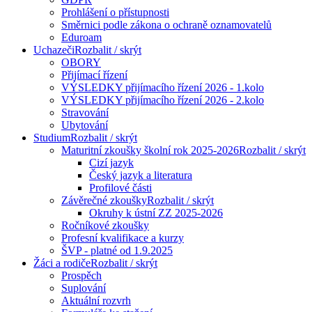
Prohlášení o přístupnosti
Směrnici podle zákona o ochraně oznamovatelů
Eduroam
Uchazeči
Rozbalit / skrýt
OBORY
Přijímací řízení
VÝSLEDKY přijímacího řízení 2026 - 1.kolo
VÝSLEDKY přijímacího řízení 2026 - 2.kolo
Stravování
Ubytování
Studium
Rozbalit / skrýt
Maturitní zkoušky školní rok 2025-2026
Rozbalit / skrýt
Cizí jazyk
Český jazyk a literatura
Profilové části
Závěrečné zkoušky
Rozbalit / skrýt
Okruhy k ústní ZZ 2025-2026
Ročníkové zkoušky
Profesní kvalifikace a kurzy
ŠVP - platné od 1.9.2025
Žáci a rodiče
Rozbalit / skrýt
Prospěch
Suplování
Aktuální rozvrh