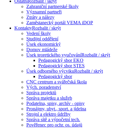
Ostatní
Rozbalit / skrýt
Zahraniční partnerské školy
Významní partneři
Ztráty a nálezy
Zaměstanecký portál VEMA iDOP
Kontakty
Rozbalit / skrýt
Vedení školy
Studijní oddělení
Úsek ekonomický
Domov mládeže
Úsek teoretického vyučování
Rozbalit / skrýt
Pedagogický sbor EKO
Pedagogický sbor STES
Úsek odborného výcviku
Rozbalit / skrýt
Pedagogický sbor
CNC centrum a svářečská škola
Vých. poradenství
Správa projektů
Správa majetku a služeb
Podatelna, spisy, archív - opisy
Pronájmy, ubyt., sport. a jídelna
Strojní a elektro údržby
Správa sítě a výpočetní tech.
Pověřenec pro ochr. os. údajů