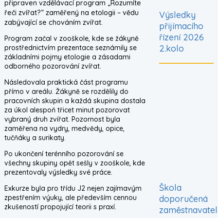
připraven vzdělávací program „Rozumíte
řeči zvířat?“ zaměřený na etologii – vědu
Výsledky
zabývající se chováním zvířat.
přijímacího
řízení 2026
Program začal v zooškole, kde se žákyně
2.kolo
prostřednictvím prezentace seznámily se
základními pojmy etologie a zásadami
odborného pozorování zvířat.
Následovala praktická část programu
přímo v areálu. Žákyně se rozdělily do
pracovních skupin a každá skupina dostala
za úkol alespoň třicet minut pozorovat
vybraný druh zvířat. Pozornost byla
zaměřena na vydry, medvědy, opice,
tučňáky a surikaty.
Po ukončení terénního pozorování se
všechny skupiny opět sešly v zooškole, kde
prezentovaly výsledky své práce.
Škola
Exkurze byla pro třídu J2 nejen zajímavým
zpestřením výuky, ale především cennou
doporučená
zkušeností propojující teorii s praxí.
zaměstnavatel