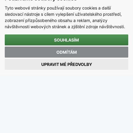
Tyto webové stránky používají soubory cookies a další
sledovací nástroje s cílem vylepšení uživatelského prostředí,
zobrazení přizpůsobeného obsahu a reklam, analýzy
návštěvnosti webových stránek a zjištění zdroje návštěvnosti.
SOUHLASÍM
KONTAKT
ODMÍTÁM
Střední škola technická, Most, příspěvková organizace
UPRAVIT MÉ PŘEDVOLBY
Dělnická 21, Velebudice, 434 01 Most
IČO 00125423 / DIČ CZ00125423
email:
sstmost@sstmost.cz
Copyright 2025 © Střední škola technická Most, příspěvková
organizace. Všechna práva vyhrazena.