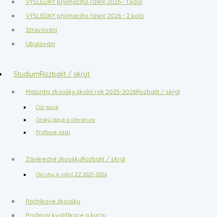
VÝSLEDKY přijímacího řízení 2026 - 1.kolo
VÝSLEDKY přijímacího řízení 2026 - 2.kolo
Stravování
Ubytování
Studium
Rozbalit / skrýt
Maturitní zkoušky školní rok 2025-2026
Rozbalit / skrýt
Cizí jazyk
Český jazyk a literatura
Profilové části
Závěrečné zkoušky
Rozbalit / skrýt
Okruhy k ústní ZZ 2025-2026
Ročníkové zkoušky
Profesní kvalifikace a kurzy