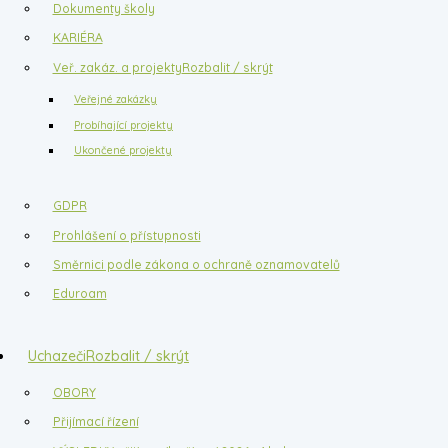
Dokumenty školy
KARIÉRA
Veř. zakáz. a projekty
Rozbalit / skrýt
Veřejné zakázky
Probíhající projekty
Ukončené projekty
GDPR
Prohlášení o přístupnosti
Směrnici podle zákona o ochraně oznamovatelů
Eduroam
Uchazeči
Rozbalit / skrýt
OBORY
Přijímací řízení