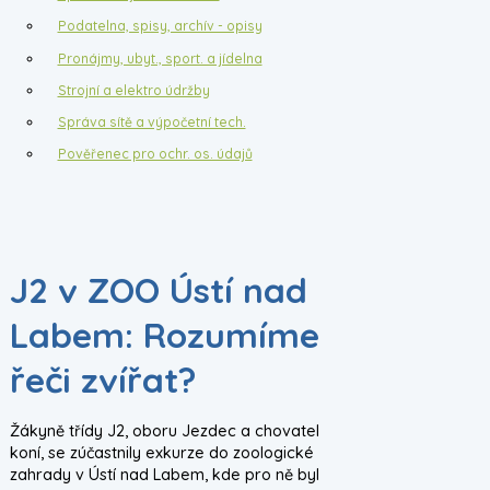
Podatelna, spisy, archív - opisy
Pronájmy, ubyt., sport. a jídelna
Strojní a elektro údržby
Správa sítě a výpočetní tech.
Pověřenec pro ochr. os. údajů
J2 v ZOO Ústí nad
Labem: Rozumíme
řeči zvířat?
Žákyně třídy J2, oboru Jezdec a chovatel
koní, se zúčastnily exkurze do zoologické
zahrady v Ústí nad Labem, kde pro ně byl