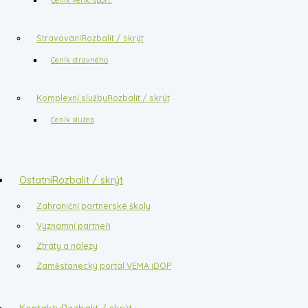
Stravování
Rozbalit / skrýt
Ceník stravného
Komplexní služby
Rozbalit / skrýt
Ceník služeb
Ostatní
Rozbalit / skrýt
Zahraniční partnerské školy
Významní partneři
Ztráty a nálezy
Zaměstanecký portál VEMA iDOP