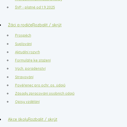
ŠVP - platné od 1.9.2025
Žáci a rodiče
Rozbalit / skrýt
Prospěch
Suplování
Aktuální rozvrh
Formuláře ke stažení
Vých. poradenství
Stravování
Pověřenec pro ochr. os. údajů
Zásady zpracování osobních údajů
Opisy vzdělání
Akce školy
Rozbalit / skrýt