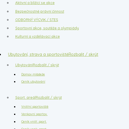
Aktivní a blížící se akce
Bezpečnostně právní činnost
ODBORNÝ VÝCVIK / STES
Sportovní akce, soutěže a olympiády
Kulturní a vzdělávací akce
Ubytování, strava a sportoviště
Rozbalit / skrýt
Ubytování
Rozbalit / skrýt
Domov mládeže
Ceník ubytování
Sport. areál
Rozbalit / skrýt
Vnitřní sportoviště
Venkovní sportov.
Ceník vnitř. sport.
Ceník venk. sport.