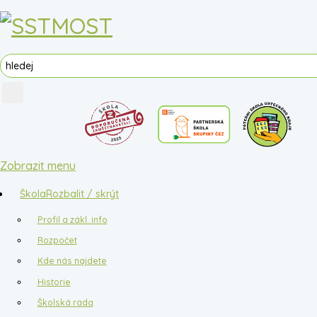
Zobrazit menu
Škola
Rozbalit / skrýt
Profil a zákl. info
Rozpočet
Kde nás najdete
Historie
Školská rada