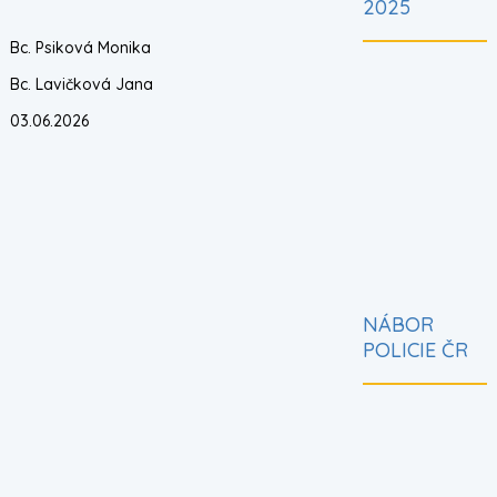
2025
Bc. Psiková Monika
Bc. Lavičková Jana
03.06.2026
Tygr.jpeg
Tučňák.jpeg
Vydra.jpeg
Surikata.jpeg
Třída J
2.jpg
NÁBOR
POLICIE ČR