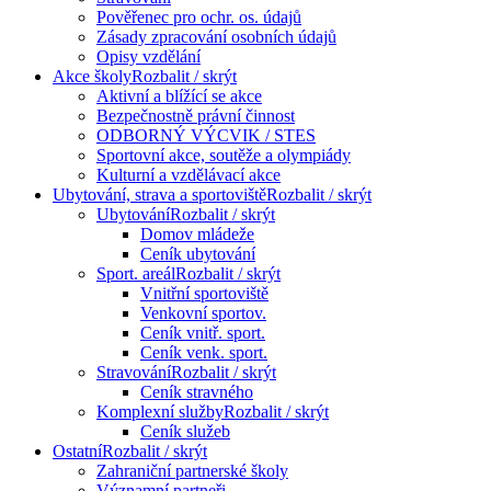
Pověřenec pro ochr. os. údajů
Zásady zpracování osobních údajů
Opisy vzdělání
Akce školy
Rozbalit / skrýt
Aktivní a blížící se akce
Bezpečnostně právní činnost
ODBORNÝ VÝCVIK / STES
Sportovní akce, soutěže a olympiády
Kulturní a vzdělávací akce
Ubytování, strava a sportoviště
Rozbalit / skrýt
Ubytování
Rozbalit / skrýt
Domov mládeže
Ceník ubytování
Sport. areál
Rozbalit / skrýt
Vnitřní sportoviště
Venkovní sportov.
Ceník vnitř. sport.
Ceník venk. sport.
Stravování
Rozbalit / skrýt
Ceník stravného
Komplexní služby
Rozbalit / skrýt
Ceník služeb
Ostatní
Rozbalit / skrýt
Zahraniční partnerské školy
Významní partneři