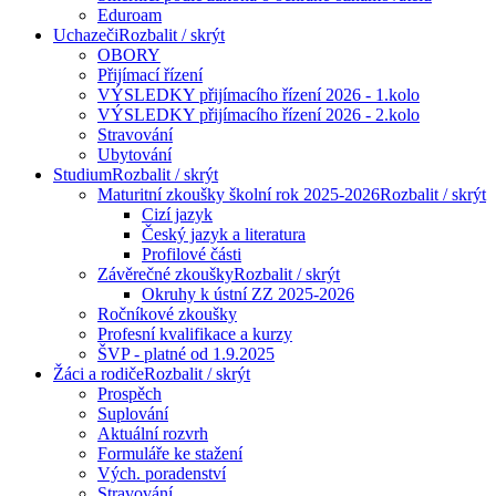
Eduroam
Uchazeči
Rozbalit / skrýt
OBORY
Přijímací řízení
VÝSLEDKY přijímacího řízení 2026 - 1.kolo
VÝSLEDKY přijímacího řízení 2026 - 2.kolo
Stravování
Ubytování
Studium
Rozbalit / skrýt
Maturitní zkoušky školní rok 2025-2026
Rozbalit / skrýt
Cizí jazyk
Český jazyk a literatura
Profilové části
Závěrečné zkoušky
Rozbalit / skrýt
Okruhy k ústní ZZ 2025-2026
Ročníkové zkoušky
Profesní kvalifikace a kurzy
ŠVP - platné od 1.9.2025
Žáci a rodiče
Rozbalit / skrýt
Prospěch
Suplování
Aktuální rozvrh
Formuláře ke stažení
Vých. poradenství
Stravování