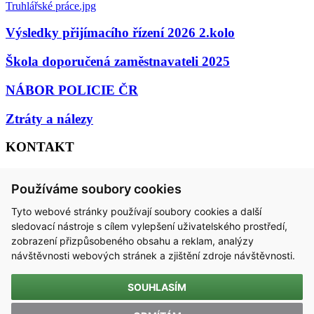
Truhlářské práce.jpg
Výsledky přijímacího řízení 2026 2.kolo
Škola doporučená zaměstnavateli 2025
NÁBOR POLICIE ČR
Ztráty a nálezy
KONTAKT
Střední škola technická, Most, příspěvková organizace
Používáme soubory cookies
Dělnická 21, Velebudice, 434 01 Most
Tyto webové stránky používají soubory cookies a další
IČO 00125423 / DIČ CZ00125423
sledovací nástroje s cílem vylepšení uživatelského prostředí,
zobrazení přizpůsobeného obsahu a reklam, analýzy
email:
sstmost@sstmost.cz
návštěvnosti webových stránek a zjištění zdroje návštěvnosti.
SOUHLASÍM