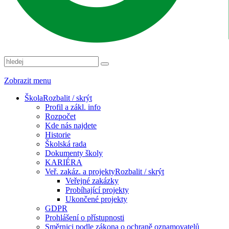
Zobrazit menu
Škola
Rozbalit / skrýt
Profil a zákl. info
Rozpočet
Kde nás najdete
Historie
Školská rada
Dokumenty školy
KARIÉRA
Veř. zakáz. a projekty
Rozbalit / skrýt
Veřejné zakázky
Probíhající projekty
Ukončené projekty
GDPR
Prohlášení o přístupnosti
Směrnici podle zákona o ochraně oznamovatelů