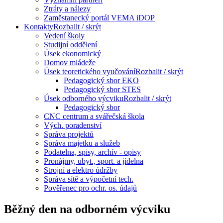
Ztráty a nálezy
Zaměstanecký portál VEMA iDOP
Kontakty
Rozbalit / skrýt
Vedení školy
Studijní oddělení
Úsek ekonomický
Domov mládeže
Úsek teoretického vyučování
Rozbalit / skrýt
Pedagogický sbor EKO
Pedagogický sbor STES
Úsek odborného výcviku
Rozbalit / skrýt
Pedagogický sbor
CNC centrum a svářečská škola
Vých. poradenství
Správa projektů
Správa majetku a služeb
Podatelna, spisy, archív - opisy
Pronájmy, ubyt., sport. a jídelna
Strojní a elektro údržby
Správa sítě a výpočetní tech.
Pověřenec pro ochr. os. údajů
Běžný den na odborném výcviku