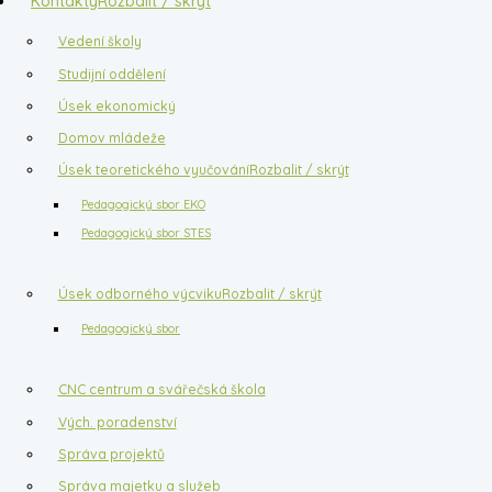
Kontakty
Rozbalit / skrýt
Vedení školy
Studijní oddělení
Úsek ekonomický
Domov mládeže
Úsek teoretického vyučování
Rozbalit / skrýt
Pedagogický sbor EKO
Pedagogický sbor STES
Úsek odborného výcviku
Rozbalit / skrýt
Pedagogický sbor
CNC centrum a svářečská škola
Vých. poradenství
Správa projektů
Správa majetku a služeb