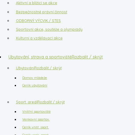
Aktivní a blížící se akce
Bezpečnostně právní činnost
ODBORNÝ VÝCVIK / STES
Sportovní akce, soutěže a olympiády
Kulturní a vzdělávací akce
Ubytování, strava a sportoviště
Rozbalit / skrýt
Ubytování
Rozbalit / skrýt
Domov mládeže
Ceník ubytování
Sport. areál
Rozbalit / skrýt
Vnitřní sportoviště
Venkovní sportov.
Ceník vnitř. sport.
Ceník venk. sport.