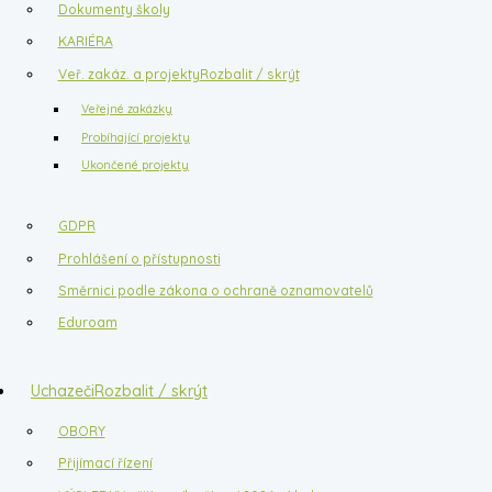
Dokumenty školy
KARIÉRA
Veř. zakáz. a projekty
Rozbalit / skrýt
Veřejné zakázky
Probíhající projekty
Ukončené projekty
GDPR
Prohlášení o přístupnosti
Směrnici podle zákona o ochraně oznamovatelů
Eduroam
Uchazeči
Rozbalit / skrýt
OBORY
Přijímací řízení