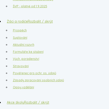
ŠVP - platné od 1.9.2025
Žáci a rodiče
Rozbalit / skrýt
Prospěch
Suplování
Aktuální rozvrh
Formuláře ke stažení
Vých. poradenství
Stravování
Pověřenec pro ochr. os. údajů
Zásady zpracování osobních údajů
Opisy vzdělání
Akce školy
Rozbalit / skrýt