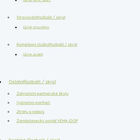
Stravování
Rozbalit / skrýt
Ceník stravného
Komplexní služby
Rozbalit / skrýt
Ceník služeb
Ostatní
Rozbalit / skrýt
Zahraniční partnerské školy
Významní partneři
Ztráty a nálezy
Zaměstanecký portál VEMA iDOP