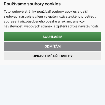
Používáme soubory cookies
Tyto webové stránky používají soubory cookies a další
sledovací nástroje s cílem vylepšení uživatelského prostředí,
zobrazení přizpůsobeného obsahu a reklam, analýzy
návštěvnosti webových stránek a zjištění zdroje návštěvnosti.
SOUHLASÍM
KONTAKT
ODMÍTÁM
Střední škola technická, Most, příspěvková organizace
UPRAVIT MÉ PŘEDVOLBY
Dělnická 21, Velebudice, 434 01 Most
IČO 00125423 / DIČ CZ00125423
email:
sstmost@sstmost.cz