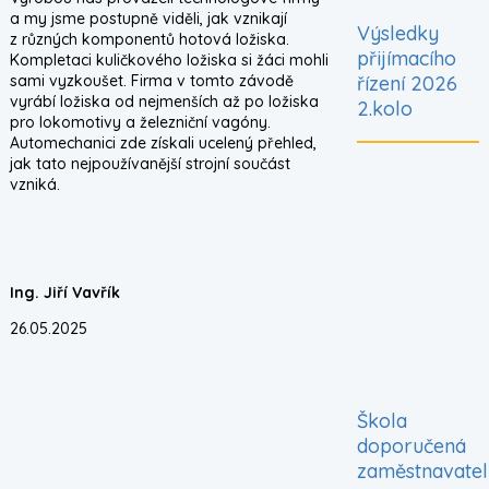
a my jsme postupně viděli, jak vznikají
Výsledky
z různých komponentů hotová ložiska.
přijímacího
Kompletaci kuličkového ložiska si žáci mohli
sami vyzkoušet. Firma v tomto závodě
řízení 2026
vyrábí ložiska od nejmenších až po ložiska
2.kolo
pro lokomotivy a železniční vagóny.
Automechanici zde získali ucelený přehled,
jak tato nejpoužívanější strojní součást
vzniká.
Ing. Jiří Vavřík
26.05.2025
IMG_20250520_094431165.jpg
IMG_20250520_095844463.jpg
IMG_20250520_095742357.jpg
Škola
IMG_20250520_102540859.jpg
doporučená
zaměstnavatel