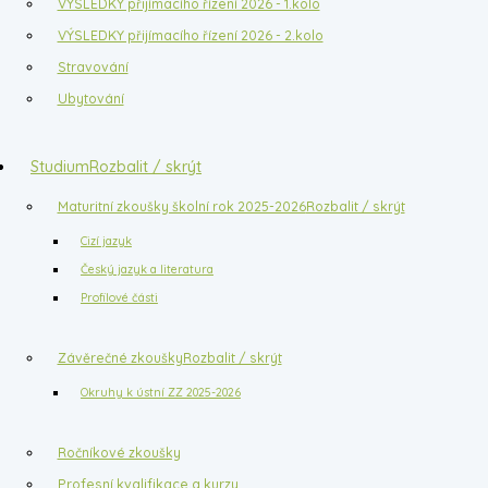
VÝSLEDKY přijímacího řízení 2026 - 1.kolo
VÝSLEDKY přijímacího řízení 2026 - 2.kolo
Stravování
Ubytování
Studium
Rozbalit / skrýt
Maturitní zkoušky školní rok 2025-2026
Rozbalit / skrýt
Cizí jazyk
Český jazyk a literatura
Profilové části
Závěrečné zkoušky
Rozbalit / skrýt
Okruhy k ústní ZZ 2025-2026
Ročníkové zkoušky
Profesní kvalifikace a kurzy