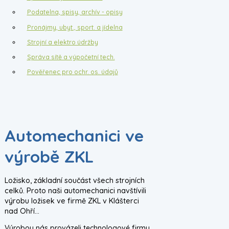
Podatelna, spisy, archív - opisy
Pronájmy, ubyt., sport. a jídelna
Strojní a elektro údržby
Správa sítě a výpočetní tech.
Pověřenec pro ochr. os. údajů
Automechanici ve
výrobě ZKL
Ložisko, základní součást všech strojních
celků. Proto naši automechanici navštívili
výrobu ložisek ve firmě ZKL v Klášterci
nad Ohří...
Výrobou nás provázeli technologové firmy