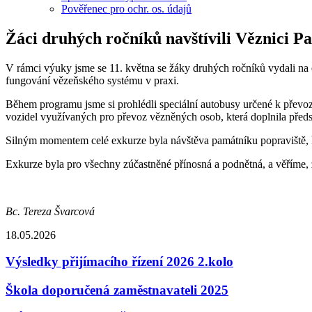
Pověřenec pro ochr. os. údajů
Žáci druhých ročníků navštívili Věznici P
V rámci výuky jsme se 11. května se žáky druhých ročníků vydali na 
fungování vězeňského systému v praxi.
Během programu jsme si prohlédli speciální autobusy určené k převozu
vozidel využívaných pro převoz vězněných osob, která doplnila předst
Silným momentem celé exkurze byla návštěva památníku popraviště, kte
Exkurze byla pro všechny zúčastněné přínosná a podnětná, a věříme, ž
Bc. Tereza Švarcová
18.05.2026
Výsledky přijímacího řízení 2026 2.kolo
Škola doporučená zaměstnavateli 2025