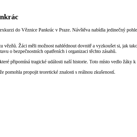
ankrác
exkurzi do Věznice Pankrác v Praze. Návštěva nabídla jedinečný pohled
 vězňů. Žáci měli možnost nahlédnout dovnitř a vyzkoušet si, jak tako
avu o bezpečnostních opatřeních i organizaci těchto zásahů.
ré připomíná tragické události naší historie. Toto místo vedlo žáky k
e pomohla propojit teoretické znalosti s reálnou zkušeností.