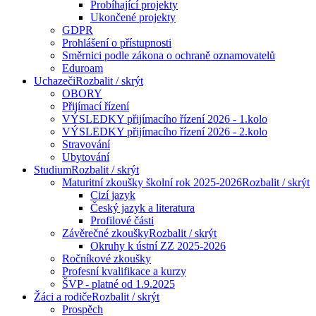
Probíhající projekty
Ukončené projekty
GDPR
Prohlášení o přístupnosti
Směrnici podle zákona o ochraně oznamovatelů
Eduroam
Uchazeči
Rozbalit / skrýt
OBORY
Přijímací řízení
VÝSLEDKY přijímacího řízení 2026 - 1.kolo
VÝSLEDKY přijímacího řízení 2026 - 2.kolo
Stravování
Ubytování
Studium
Rozbalit / skrýt
Maturitní zkoušky školní rok 2025-2026
Rozbalit / skrýt
Cizí jazyk
Český jazyk a literatura
Profilové části
Závěrečné zkoušky
Rozbalit / skrýt
Okruhy k ústní ZZ 2025-2026
Ročníkové zkoušky
Profesní kvalifikace a kurzy
ŠVP - platné od 1.9.2025
Žáci a rodiče
Rozbalit / skrýt
Prospěch