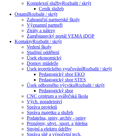
Komplexní služby
Rozbalit / skrýt
Ceník služeb
Ostatní
Rozbalit / skrýt
Zahraniční partnerské školy
Významní partneři
Ztráty a nálezy
Zaměstanecký portál VEMA iDOP
Kontakty
Rozbalit / skrýt
Vedení školy
Studijní oddělení
Úsek ekonomický
Domov mládeže
Úsek teoretického vyučování
Rozbalit / skrýt
Pedagogický sbor EKO
Pedagogický sbor STES
Úsek odborného výcviku
Rozbalit / skrýt
Pedagogický sbor
CNC centrum a svářečská škola
Vých. poradenství
Správa projektů
Správa majetku a služeb
Podatelna, spisy, archív - opisy
Pronájmy, ubyt., sport. a jídelna
Strojní a elektro údržby
Správa sítě a výpočetní tech.