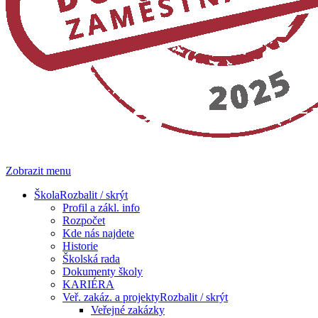
Zobrazit menu
Škola
Rozbalit / skrýt
Profil a zákl. info
Rozpočet
Kde nás najdete
Historie
Školská rada
Dokumenty školy
KARIÉRA
Veř. zakáz. a projekty
Rozbalit / skrýt
Veřejné zakázky