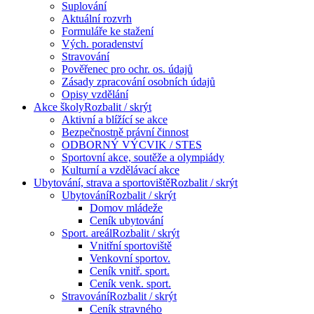
Suplování
Aktuální rozvrh
Formuláře ke stažení
Vých. poradenství
Stravování
Pověřenec pro ochr. os. údajů
Zásady zpracování osobních údajů
Opisy vzdělání
Akce školy
Rozbalit / skrýt
Aktivní a blížící se akce
Bezpečnostně právní činnost
ODBORNÝ VÝCVIK / STES
Sportovní akce, soutěže a olympiády
Kulturní a vzdělávací akce
Ubytování, strava a sportoviště
Rozbalit / skrýt
Ubytování
Rozbalit / skrýt
Domov mládeže
Ceník ubytování
Sport. areál
Rozbalit / skrýt
Vnitřní sportoviště
Venkovní sportov.
Ceník vnitř. sport.
Ceník venk. sport.
Stravování
Rozbalit / skrýt
Ceník stravného