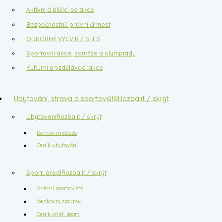
Aktivní a blížící se akce
Bezpečnostně právní činnost
ODBORNÝ VÝCVIK / STES
Sportovní akce, soutěže a olympiády
Kulturní a vzdělávací akce
Ubytování, strava a sportoviště
Rozbalit / skrýt
Ubytování
Rozbalit / skrýt
Domov mládeže
Ceník ubytování
Sport. areál
Rozbalit / skrýt
Vnitřní sportoviště
Venkovní sportov.
Ceník vnitř. sport.