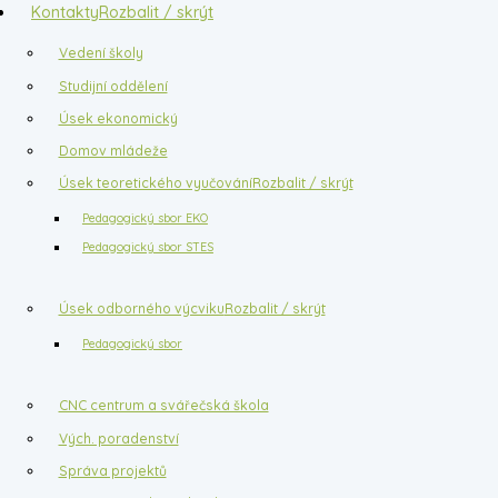
Kontakty
Rozbalit / skrýt
Vedení školy
Studijní oddělení
Úsek ekonomický
Domov mládeže
Úsek teoretického vyučování
Rozbalit / skrýt
Pedagogický sbor EKO
Pedagogický sbor STES
Úsek odborného výcviku
Rozbalit / skrýt
Pedagogický sbor
CNC centrum a svářečská škola
Vých. poradenství
Správa projektů