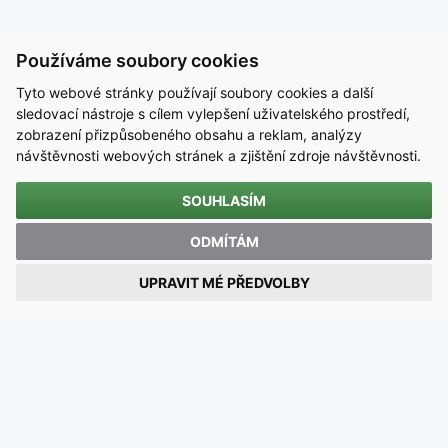
Používáme soubory cookies
Tyto webové stránky používají soubory cookies a další
sledovací nástroje s cílem vylepšení uživatelského prostředí,
zobrazení přizpůsobeného obsahu a reklam, analýzy
návštěvnosti webových stránek a zjištění zdroje návštěvnosti.
SOUHLASÍM
KONTAKT
ODMÍTÁM
Střední škola technická, Most, příspěvková organizace
UPRAVIT MÉ PŘEDVOLBY
Dělnická 21, Velebudice, 434 01 Most
IČO 00125423 / DIČ CZ00125423
email:
sstmost@sstmost.cz