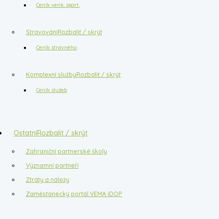
Ceník venk. sport.
Stravování
Rozbalit / skrýt
Ceník stravného
Komplexní služby
Rozbalit / skrýt
Ceník služeb
Ostatní
Rozbalit / skrýt
Zahraniční partnerské školy
Významní partneři
Ztráty a nálezy
Zaměstanecký portál VEMA iDOP