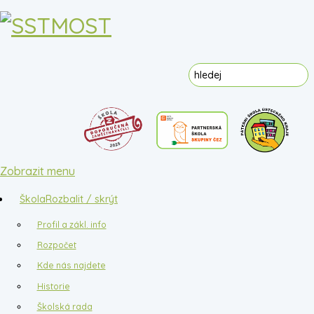
Zobrazit menu
Škola
Rozbalit / skrýt
Profil a zákl. info
Rozpočet
Kde nás najdete
Historie
Školská rada