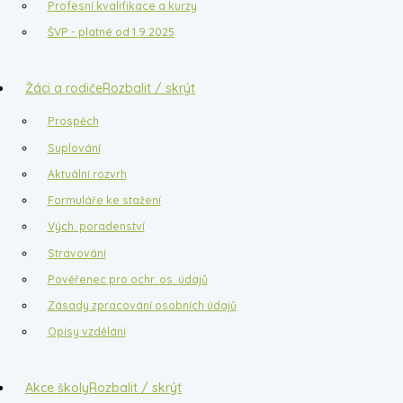
Profesní kvalifikace a kurzy
ŠVP - platné od 1.9.2025
Žáci a rodiče
Rozbalit / skrýt
Prospěch
Suplování
Aktuální rozvrh
Formuláře ke stažení
Vých. poradenství
Stravování
Pověřenec pro ochr. os. údajů
Zásady zpracování osobních údajů
Opisy vzdělání
Akce školy
Rozbalit / skrýt