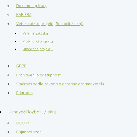
Dokumenty školy
KARIÉRA
Veř. zakáz. a projekty
Rozbalit / skrýt
Veřejné zakázky
Probíhající projekty
Ukončené projekty
GDPR
Prohlášení o přístupnosti
Směrnici podle zákona o ochraně oznamovatelů
Eduroam
Uchazeči
Rozbalit / skrýt
OBORY
Přijímací řízení