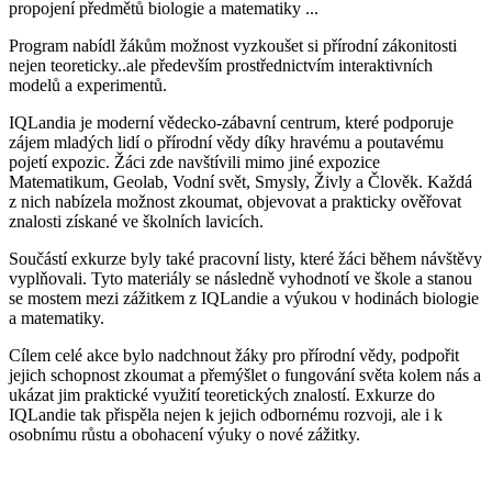
propojení předmětů biologie a matematiky ...
Program nabídl žákům možnost vyzkoušet si přírodní zákonitosti
nejen teoreticky..ale především prostřednictvím interaktivních
modelů a experimentů.
IQLandia je moderní vědecko-zábavní centrum, které podporuje
zájem mladých lidí o přírodní vědy díky hravému a poutavému
pojetí expozic. Žáci zde navštívili mimo jiné expozice
Matematikum, Geolab, Vodní svět, Smysly, Živly a Člověk. Každá
z nich nabízela možnost zkoumat, objevovat a prakticky ověřovat
znalosti získané ve školních lavicích.
Součástí exkurze byly také pracovní listy, které žáci během návštěvy
vyplňovali. Tyto materiály se následně vyhodnotí ve škole a stanou
se mostem mezi zážitkem z IQLandie a výukou v hodinách biologie
a matematiky.
Cílem celé akce bylo nadchnout žáky pro přírodní vědy, podpořit
jejich schopnost zkoumat a přemýšlet o fungování světa kolem nás a
ukázat jim praktické využití teoretických znalostí. Exkurze do
IQLandie tak přispěla nejen k jejich odbornému rozvoji, ale i k
osobnímu růstu a obohacení výuky o nové zážitky.