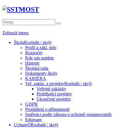
Zobrazit menu
Škola
Rozbalit / skrýt
Profil a zákl. info
Rozpočet
Kde nás najdete
Historie
Školská rada
Dokumenty školy
KARIÉRA
Veř. zakáz. a projekty
Rozbalit / skrýt
Veřejné zakázky
Probíhající projekty
Ukončené projekty
GDPR
Prohlášení o přístupnosti
Směrnici podle zákona o ochraně oznamovatelů
Eduroam
Uchazeči
Rozbalit / skrýt