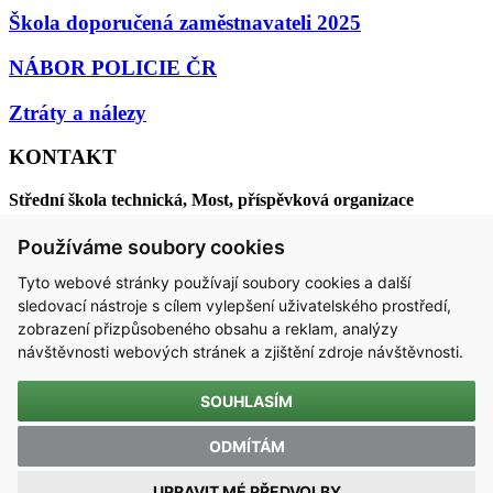
Škola doporučená zaměstnavateli 2025
NÁBOR POLICIE ČR
Ztráty a nálezy
KONTAKT
Střední škola technická, Most, příspěvková organizace
Dělnická 21, Velebudice, 434 01 Most
Používáme soubory cookies
IČO 00125423 / DIČ CZ00125423
Tyto webové stránky používají soubory cookies a další
sledovací nástroje s cílem vylepšení uživatelského prostředí,
email:
sstmost@sstmost.cz
zobrazení přizpůsobeného obsahu a reklam, analýzy
návštěvnosti webových stránek a zjištění zdroje návštěvnosti.
SOUHLASÍM
ODMÍTÁM
Copyright 2025 © Střední škola technická Most, příspěvková
UPRAVIT MÉ PŘEDVOLBY