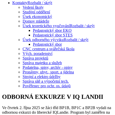
Kontakty
Rozbalit / skrýt
Vedení školy
Studijní oddělení
Úsek ekonomický
Domov mládeže
Úsek teoretického vyučování
Rozbalit / skrýt
Pedagogický sbor EKO
Pedagogický sbor STES
Úsek odborného výcviku
Rozbalit / skrýt
Pedagogický sbor
CNC centrum a svářečská škola
Vých. poradenství
Správa projektů
Správa majetku a služeb
Podatelna, spisy, archív - opisy
Pronájmy, ubyt., sport. a jídelna
Strojní a elektro údržby
Správa sítě a výpočetní tech.
Pověřenec pro ochr. os. údajů
ODBORNÁ EXKURZE V IQ LANDII
Ve čtvrtek 2. října 2025 se žáci tříd BP1B, BP1C a BP2B vydali na
odbornou exkurzi do liberecké IQLandie. Program byl zaměřen na