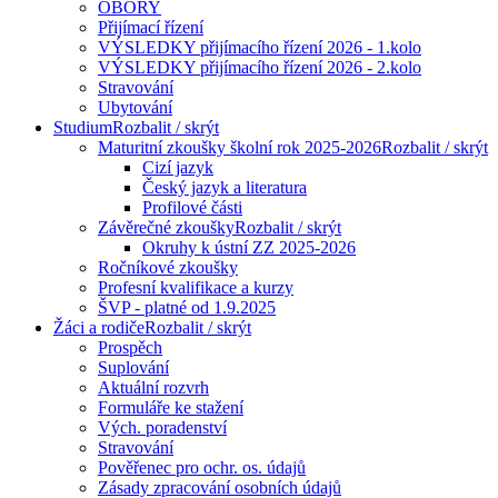
OBORY
Přijímací řízení
VÝSLEDKY přijímacího řízení 2026 - 1.kolo
VÝSLEDKY přijímacího řízení 2026 - 2.kolo
Stravování
Ubytování
Studium
Rozbalit / skrýt
Maturitní zkoušky školní rok 2025-2026
Rozbalit / skrýt
Cizí jazyk
Český jazyk a literatura
Profilové části
Závěrečné zkoušky
Rozbalit / skrýt
Okruhy k ústní ZZ 2025-2026
Ročníkové zkoušky
Profesní kvalifikace a kurzy
ŠVP - platné od 1.9.2025
Žáci a rodiče
Rozbalit / skrýt
Prospěch
Suplování
Aktuální rozvrh
Formuláře ke stažení
Vých. poradenství
Stravování
Pověřenec pro ochr. os. údajů
Zásady zpracování osobních údajů