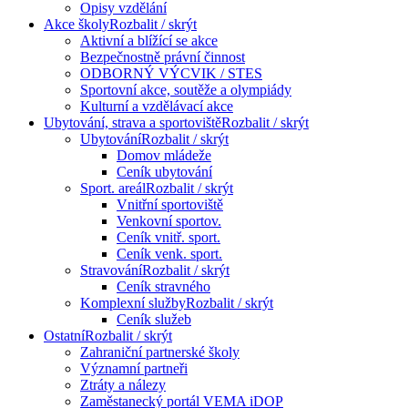
Opisy vzdělání
Akce školy
Rozbalit / skrýt
Aktivní a blížící se akce
Bezpečnostně právní činnost
ODBORNÝ VÝCVIK / STES
Sportovní akce, soutěže a olympiády
Kulturní a vzdělávací akce
Ubytování, strava a sportoviště
Rozbalit / skrýt
Ubytování
Rozbalit / skrýt
Domov mládeže
Ceník ubytování
Sport. areál
Rozbalit / skrýt
Vnitřní sportoviště
Venkovní sportov.
Ceník vnitř. sport.
Ceník venk. sport.
Stravování
Rozbalit / skrýt
Ceník stravného
Komplexní služby
Rozbalit / skrýt
Ceník služeb
Ostatní
Rozbalit / skrýt
Zahraniční partnerské školy
Významní partneři
Ztráty a nálezy
Zaměstanecký portál VEMA iDOP