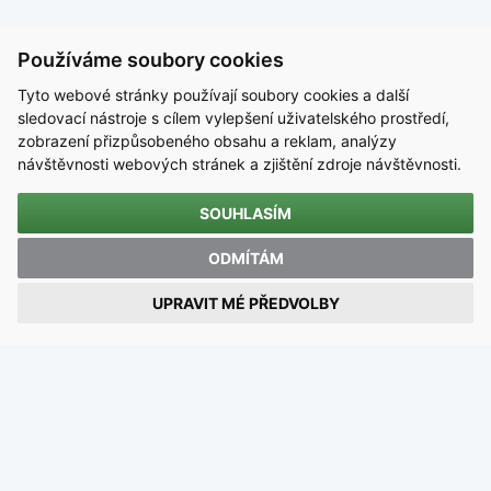
Používáme soubory cookies
Tyto webové stránky používají soubory cookies a další
sledovací nástroje s cílem vylepšení uživatelského prostředí,
zobrazení přizpůsobeného obsahu a reklam, analýzy
návštěvnosti webových stránek a zjištění zdroje návštěvnosti.
SOUHLASÍM
KONTAKT
ODMÍTÁM
Střední škola technická, Most, příspěvková organizace
UPRAVIT MÉ PŘEDVOLBY
Dělnická 21, Velebudice, 434 01 Most
IČO 00125423 / DIČ CZ00125423
email:
sstmost@sstmost.cz