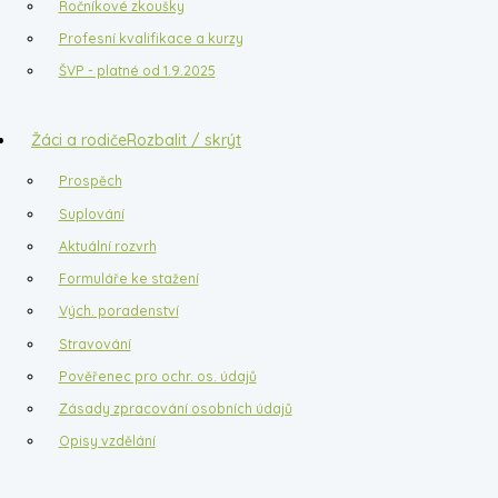
Ročníkové zkoušky
Profesní kvalifikace a kurzy
ŠVP - platné od 1.9.2025
Žáci a rodiče
Rozbalit / skrýt
Prospěch
Suplování
Aktuální rozvrh
Formuláře ke stažení
Vých. poradenství
Stravování
Pověřenec pro ochr. os. údajů
Zásady zpracování osobních údajů
Opisy vzdělání