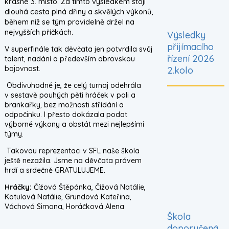
krásné 3. místo. Za tímto výsledkem stojí
dlouhá cesta plná dřiny a skvělých výkonů,
během níž se tým pravidelně držel na
nejvyšších příčkách.
Výsledky
přijímacího
V superfinále tak děvčata jen potvrdila svůj
řízení 2026
talent, nadání a především obrovskou
bojovnost.
2.kolo
Obdivuhodné je, že celý turnaj odehrála
v sestavě pouhých pěti hráček v poli a
brankařky, bez možnosti střídání a
odpočinku. I přesto dokázala podat
výborné výkony a obstát mezi nejlepšími
týmy.
Takovou reprezentaci v SFL naše škola
ještě nezažila. Jsme na děvčata právem
hrdí a srdečně GRATULUJEME.
Hráčky:
Čížová Štěpánka, Čížová Natálie,
Kotulová Natálie, Grundová Kateřina,
Váchová Simona, Horáčková Alena
Škola
doporučená