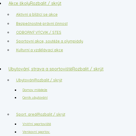
Akce školy
Rozbalit / skrýt
Aktivní a blížící se akce
Bezpečnostně právní činnost
ODBORNÝ VÝCVIK / STES
Sportovní akce, soutěže a olympiády
Kulturní a vzdělávací akce
Ubytování, strava a sportoviště
Rozbalit / skrýt
Ubytování
Rozbalit / skrýt
Domov mládeže
Ceník ubytování
Sport. areál
Rozbalit / skrýt
Vnitřní sportoviště
Venkovní sportov.