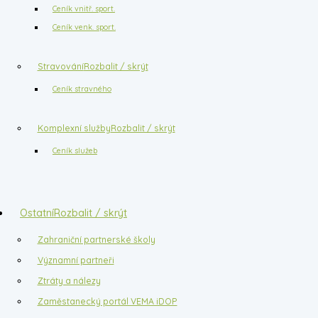
Ceník vnitř. sport.
Ceník venk. sport.
Stravování
Rozbalit / skrýt
Ceník stravného
Komplexní služby
Rozbalit / skrýt
Ceník služeb
Ostatní
Rozbalit / skrýt
Zahraniční partnerské školy
Významní partneři
Ztráty a nálezy
Zaměstanecký portál VEMA iDOP