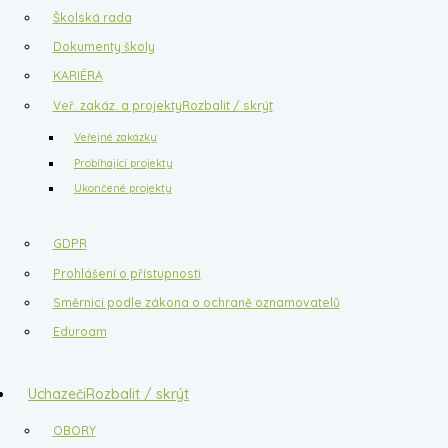
Školská rada
Dokumenty školy
KARIÉRA
Veř. zakáz. a projekty
Rozbalit / skrýt
Veřejné zakázky
Probíhající projekty
Ukončené projekty
GDPR
Prohlášení o přístupnosti
Směrnici podle zákona o ochraně oznamovatelů
Eduroam
Uchazeči
Rozbalit / skrýt
OBORY