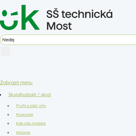
Zobrazit menu
Škola
Rozbalit / skrýt
Profil a zákl. info
Rozpočet
Kde nás najdete
Historie