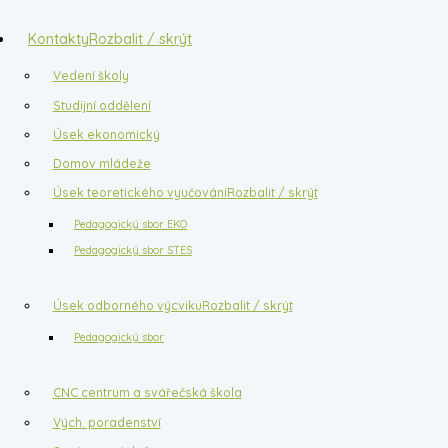
Kontakty
Rozbalit / skrýt
Vedení školy
Studijní oddělení
Úsek ekonomický
Domov mládeže
Úsek teoretického vyučování
Rozbalit / skrýt
Pedagogický sbor EKO
Pedagogický sbor STES
Úsek odborného výcviku
Rozbalit / skrýt
Pedagogický sbor
CNC centrum a svářečská škola
Vých. poradenství